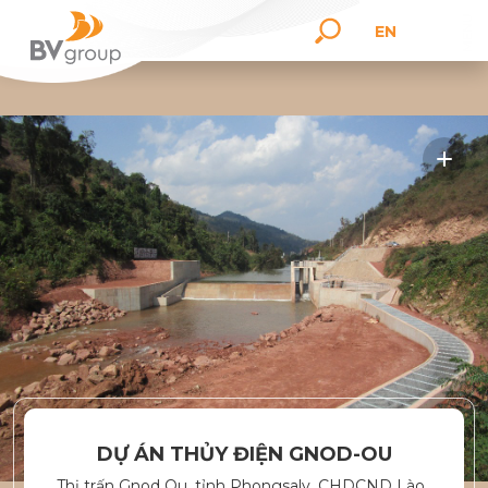
EN
DỰ ÁN THỦY ĐIỆN GNOD-OU
Thị trấn Gnod Ou, tỉnh Phongsaly, CHDCND Lào