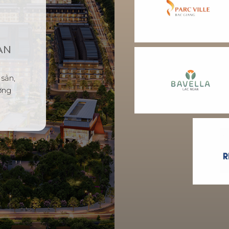
ẢN
 sản,
ơng