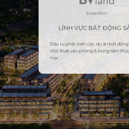
bvland.vn
LĨNH VỰC BẤT ĐỘNG S
Đầu tư phát triển các dự án bất động
cho thuê văn phòng & trung tâm thư
mại