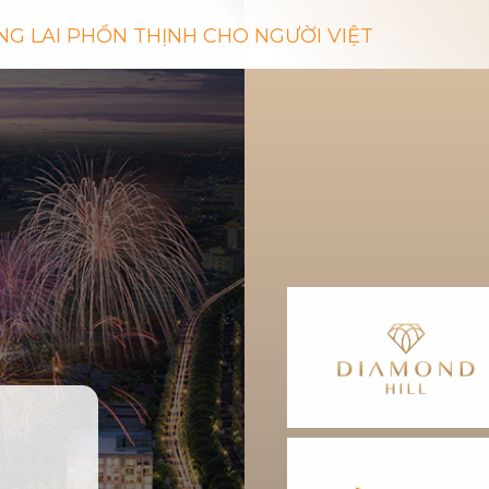
NG LAI PHỒN THỊNH CHO NGƯỜI VIỆT