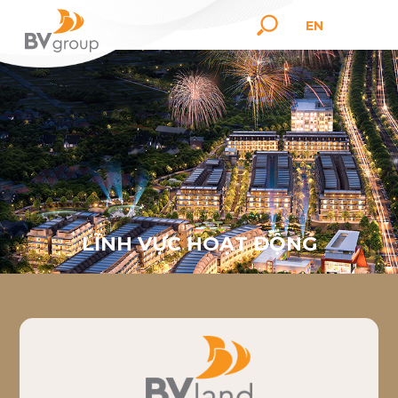
EN
L
Ĩ
N
H
V
Ự
C
H
O
Ạ
T
Đ
Ộ
N
G