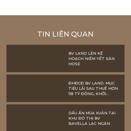
TIN LIÊN QUAN
BV LAND LÊN KẾ
HOẠCH NIÊM YẾT SÀN
HOSE
ĐHĐCĐ BV LAND: MỤC
TIÊU LÃI SAU THUẾ HƠN
118 TỶ ĐỒNG, KHỞI
CÔNG BA DỰ ÁN MỚI
TRONG NĂM 2024
DẤU ẤN MÙA XUÂN TẠI
KHU ĐÔ THỊ BV
BAVELLA LẠC NGÀN