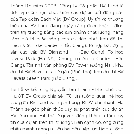
Thành lập năm 2008, Công ty Cổ phần BV Land là
đơn vị mũi nhọn phát triển các dự án bất động sản
của Tập đoàn Bách Việt (BV Group). Uy tín và thương
hiệu của BV Land đang ngày càng được khẳng định
trên thị trường bằng các sản phẩm chất lượng, nâng
tầm giá trị cuộc sống cho cư dân như: Khu đô thị
Bách Việt Lake Garden (Bắc Giang), Tổ hợp bất động
sản cao cấp BV Diamond Hill (Bắc Giang), Tổ hợp
Rivera Park (Hà Nội), Chung cư Areca Garden (Bắc
Giang), Tòa nhà văn phòng BV Tower (Đồng Nai), Khu
đô thị BV Bavella Lạc Ngàn (Phú Thọ), Khu đô thị BV
Bavella Green Park (Bắc Giang),…
Tại Lễ ký kết, ông Nguyễn Tân Thành - Phó Chủ tịch
HĐQT BV Group chia sẻ: “Tôi tin tưởng quan hệ hợp
tác giữa BV Land và ngân hàng BIDV chi nhánh Hà
Thành sẽ góp phần thúc đẩy sự phát triển của dự án
BV Diamond Hill Thái Nguyên đồng thời gia tăng uy
tín của dự án trên thị trường”. Bên cạnh đó, ông cũng
nhấn mạnh mong muốn hai bên tiếp tục tăng cường