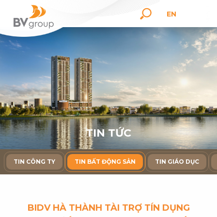
EN
T
I
N
T
Ứ
C
TIN CÔNG TY
TIN BẤT ĐỘNG SẢN
TIN GIÁO DỤC
BIDV HÀ THÀNH TÀI TRỢ TÍN DỤNG