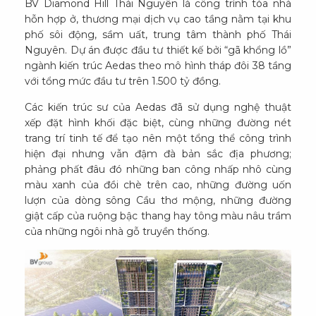
BV Diamond Hill Thái Nguyên là công trình tòa nhà
hỗn hợp ở, thương mại dịch vụ cao tầng nằm tại khu
phố sôi động, sầm uất, trung tâm thành phố Thái
Nguyên. Dự án được đầu tư thiết kế bởi “gã khổng lồ”
ngành kiến trúc Aedas theo mô hình tháp đôi 38 tầng
với tổng mức đầu tư trên 1.500 tỷ đồng.
Các kiến trúc sư của Aedas đã sử dụng nghệ thuật
xếp đặt hình khối đặc biệt, cùng những đường nét
trang trí tinh tế để tạo nên một tổng thể công trình
hiện đại nhưng vẫn đậm đà bản sắc địa phương;
phảng phất đâu đó những ban công nhấp nhô cùng
màu xanh của đồi chè trên cao, những đường uốn
lượn của dòng sông Cầu thơ mộng, những đường
giật cấp của ruộng bậc thang hay tông màu nâu trầm
của những ngôi nhà gỗ truyền thống.