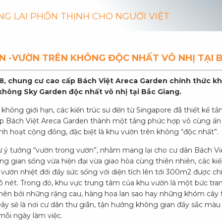
NG LAI PHỒN THỊNH CHO NGƯỜI VIỆT
N -VƯỜN TRÊN KHÔNG ĐỘC NHẤT VÔ NHỊ TẠI 
8, chung cư cao cấp Bách Việt Areca Garden chính thức kh
không Sky Garden độc nhất vô nhị tại Bắc Giang.
 không giới hạn, các kiến trúc sư đến từ Singapore đã thiết kế tầ
p Bách Việt Areca Garden thành một tầng phức hợp vô cùng ấn
nh hoạt cộng đồng, đặc biệt là khu vườn trên không “độc nhất”.
 ý tưởng “vườn trong vườn”, nhằm mang lại cho cư dân Bách Vi
 gian sống vừa hiện đại vừa giao hòa cùng thiên nhiên, các kiế
 vườn nhiệt đới đầy sức sống với diện tích lên tới 300m2 được ch
õ nét. Trong đó, khu vực trung tâm của khu vườn là một bức tra
 nên bởi những rặng cau, hàng hoa lan sao hay những khóm cây
y sẽ là nơi cư dân thư giãn, tận hưởng không gian đầy sắc màu 
mỗi ngày làm việc.