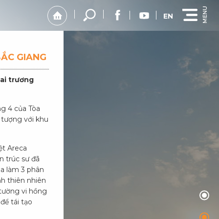
EN
BẮC GIANG
ai trương
ng 4 của Tòa
 tượng với khu
ệt Areca
n trúc sư đã
ia làm 3 phân
nh thiên nhiên
 tường vi hồng
để tái tạo