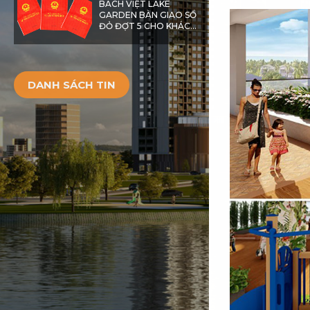
BÁCH VIỆT LAKE
GARDEN BÀN GIAO SỔ
ĐỎ ĐỢT 5 CHO KHÁCH
HÀNG
DANH SÁCH TIN