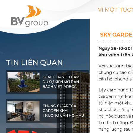
VÌ MỘT TƯƠ
SKY GARDE
Ngày 28-10-201
khu vườn trên 
TIN LIÊN QUAN
Với sức sáng tạo
chung cư cao cấ
KHÁCH HÀNG THAM
căn hộ, phòng si
DỰ SỰ KIỆN MỞ BÁN
BÁCH VIỆT ARECA
Lấy cảm hứng từ
GARDEN
Garden một không
tái hiện một khu
CHUNG CƯ ARECA
khu chức năng r
GARDEN KHAI
TRƯƠNG CĂN HỘ MẪU
hài hòa được vẽ
tím thơ mộng. Đâ
năng lượng sau 