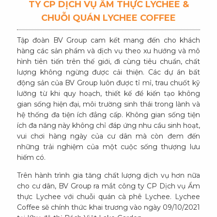
TY CP DỊCH VỤ ẨM THỰC LYCHEE &
CHUỖI QUÁN LYCHEE COFFEE
Tập đoàn BV Group cam kết mang đến cho khách
hàng các sản phẩm và dịch vụ theo xu hướng và mô
hình tiên tiến trên thế giới, đi cùng tiêu chuẩn, chất
lượng không ngừng được cải thiện. Các dự án bất
động sản của BV Group luôn được tỉ mỉ, trau chuốt kỹ
lưỡng từ khi quy hoạch, thiết kế để kiến tạo không
gian sống hiện đại, môi trường sinh thái trong lành và
hệ thống đa tiện ích đẳng cấp. Không gian sống tiện
ích đa năng này không chỉ đáp ứng nhu cầu sinh hoạt,
vui chơi hàng ngày của cư dân mà còn đem đến
những trải nghiệm của một cuộc sống thượng lưu
hiếm có.
Trên hành trình gia tăng chất lượng dịch vụ hơn nữa
cho cư dân, BV Group ra mắt công ty CP Dịch vụ Ẩm
thực Lychee với chuỗi quán cà phê Lychee. Lychee
Coffee sẽ chính thức khai trương vào ngày 09/10/2021