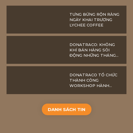
TƯNG BỪNG RỘN RÀNG
NGÀY KHAI TRƯƠNG
LYCHEE COFFEE
DONATRACO: KHÔNG
KHÍ BÁN HÀNG SÔI
ĐỘNG NHỮNG THÁNG
ĐẦU NĂM
DONATRACO TỔ CHỨC
THÀNH CÔNG
WORKSHOP HÀNH
TRÌNH PHÍA TRƯỚC
DANH SÁCH TIN