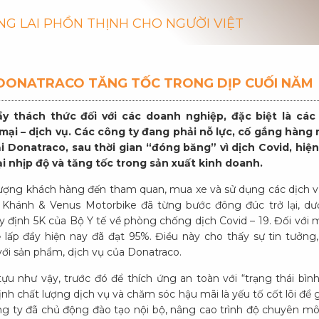
NG LAI PHỒN THỊNH CHO NGƯỜI VIỆT
DONATRACO TĂNG TỐC TRONG DỊP CUỐI NĂM
y thách thức đối với các doanh nghiệp, đặc biệt là các
ại – dịch vụ. Các công ty đang phải nỗ lực, cố gắng hàng 
ại Donatraco, sau thời gian “đóng băng” vì dịch Covid, hiệ
i nhịp độ và tăng tốc trong sản xuất kinh doanh.
lượng khách hàng đến tham quan, mua xe và sử dụng các dịch vụ
Khánh & Venus Motorbike đã từng bước đông đúc trở lại, dướ
 định 5K của Bộ Y tế về phòng chống dịch Covid – 19. Đối với
ệ lấp đầy hiện nay đã đạt 95%. Điều này cho thấy sự tin tưởn
với sản phẩm, dịch vụ của Donatraco.
ựu như vậy, trước đó để thích ứng an toàn với “trạng thái bìn
nh chất lượng dịch vụ và chăm sóc hậu mãi là yếu tố cốt lõi để 
ông ty đã chủ động đào tạo nội bộ, nâng cao trình độ chuyên m