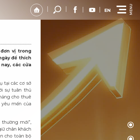
EN
 đơn vị trong
ngày để thích
n nay, các cửa
 tại các cơ sở
i sự tuân thủ
 mảng cho thuê
g, yêu mến của
h thường mới”,
giữ chân khách
ôn cho toàn bộ