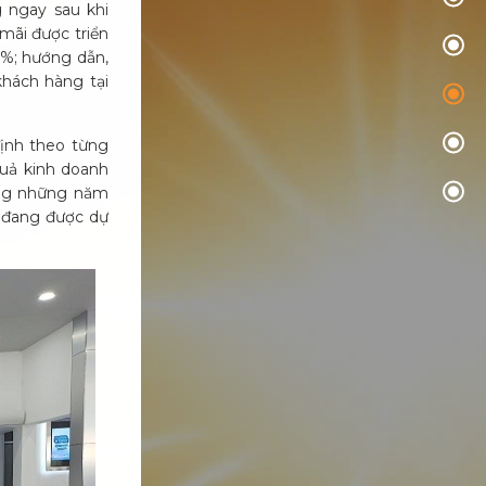
 ngay sau khi
mãi được triển
0%; hướng dẫn,
khách hàng tại
định theo từng
quả kinh doanh
ong những năm
m đang được dự