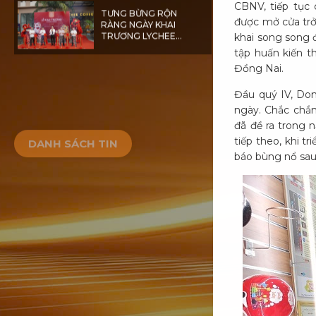
TƯNG BỪNG RỘN
CBNV, tiếp tục
RÀNG NGÀY KHAI
được mở cửa trở 
TRƯƠNG LYCHEE
khai song song đ
COFFEE
tập huấn kiến t
Đồng Nai.
DANH SÁCH TIN
Đầu quý IV, Don
ngày. Chắc chắn
đã đề ra trong
tiếp theo, khi 
báo bùng nổ sau 