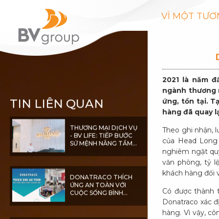
VÌ MỘT TƯƠ
2021 là năm đầ
ngành thương m
TIN LIÊN QUAN
ứng, tồn tại. T
hàng đã quay lạ
THƯƠNG MẠI DỊCH VỤ
Theo ghi nhận, 
- BV LIFE: TIẾP BƯỚC
của Head Long 
SỨ MỆNH NÂNG TẦM
CHẤT LƯỢNG SỐNG
nghiêm ngặt quy
CỘNG ĐỒNG
văn phòng, tỷ l
khách hàng đối 
DONATRACO THÍCH
ỨNG AN TOÀN VỚI
CUỘC SỐNG BÌNH
Có được thành t
THƯỜNG MỚI
Donatraco xác đị
hàng. Vì vậy, c