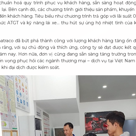
 chuẩn hoá quy trình phục vụ khách hàng, sẵn sàng hoạt động
lại. Bên cạnh đó, các chương trình giới thiệu sản phẩm, khuyến 
ến khách hàng. Tiêu biểu như chương trình trả góp với lãi suất 
hức ATGT và kỹ năng lái xe… thu hút sự ủng hộ nhiệt tình của 
atraco đã bứt phá thành công với lượng khách hàng tăng ổn 
 rằng, với sự chủ động và thích ứng, công ty sẽ đạt được kết 
 năm nay. Hơn nữa, đơn vị cũng đang sẵn sàng tăng trưởng tr
triển vọng phục hồi các ngành thương mại – dịch vụ tại Việt Na
khi đại dịch được kiểm soát.