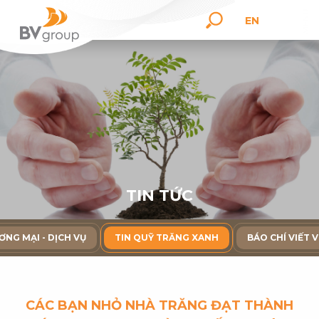
EN
T
I
N
T
Ứ
C
ƠNG MẠI - DỊCH VỤ
TIN QUỸ TRĂNG XANH
BÁO CHÍ VIẾT 
CÁC BẠN NHỎ NHÀ TRĂNG ĐẠT THÀNH