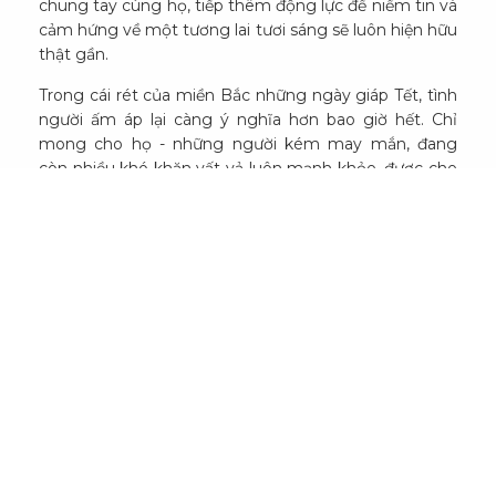
chung tay cùng họ, tiếp thêm động lực để niềm tin và
cảm hứng về một tương lai tươi sáng sẽ luôn hiện hữu
thật gần.
Trong cái rét của miền Bắc những ngày giáp Tết, tình
người ấm áp lại càng ý nghĩa hơn bao giờ hết. Chỉ
mong cho họ - những người kém may mắn, đang
còn nhiều khó khăn vất vả luôn mạnh khỏe, được che
chở và bình an.