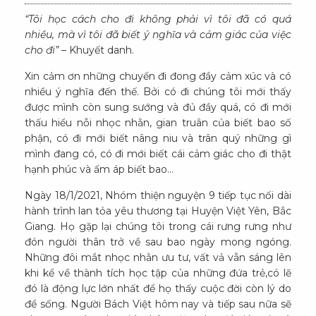
“Tôi học cách cho đi không phải vì tôi đã có quá
nhiều, mà vì tôi đã biết ý nghĩa và cảm giác của việc
cho đi”
– Khuyết danh.
Xin cảm ơn những chuyến đi đong đầy cảm xúc và có
nhiều ý nghĩa đến thế. Bởi có đi chúng tôi mới thấy
được mình còn sung sướng và đủ đầy quá, có đi mới
thấu hiểu nỗi nhọc nhằn, gian truân của biết bao số
phận, có đi mới biết nâng niu và trân quý những gì
mình đang có, có đi mới biết cái cảm giác cho đi thật
hạnh phúc và ấm áp biết bao…
Ngày 18/1/2021, Nhóm thiện nguyện 9 tiếp tục nối dài
hành trình lan tỏa yêu thương tại Huyện Việt Yên, Bắc
Giang. Họ gặp lại chúng tôi trong cái rưng rưng như
đón người thân trở về sau bao ngày mong ngóng.
Những đôi mắt nhọc nhằn ưu tư, vất vả vẫn sáng lên
khi kể về thành tích học tập của những đứa trẻ,có lẽ
đó là động lực lớn nhất để họ thấy cuộc đời còn lý do
để sống. Người Bách Việt hôm nay và tiếp sau nữa sẽ