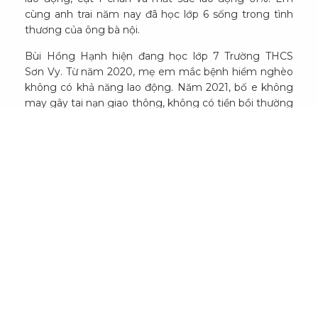
cùng anh trai năm nay đã học lớp 6 sống trong tình
thương của ông bà nội.
Bùi Hồng Hạnh hiện đang học lớp 7 Trường THCS
Sơn Vy. Từ năm 2020, mẹ em mắc bệnh hiểm nghèo
không có khả năng lao động. Năm 2021, bố e không
may gây tai nạn giao thông, không có tiền bồi thường
nên phải chịu phạt tù cải tạo.
Đào Xuân Tài hiện đang học lớp 7 Trường THCS Vĩnh
Lại. Bố em mất từ năm 2012 để lại gánh nặng nuôi 10
người con cho mẹ em. Mẹ em sức khỏe bình thường
nhưng làm phu hồ, thu nhập không ổn định.
Mỗi em, mỗi mảnh đời, mỗi số phận. Có em mất bố,
có em bố mẹ thương tật, ông bà già yếu, nhà hộ
nghèo, gia cảnh khó khăn….Nhưng có một điều thật
hạnh phúc là các em đều được sống trong tình
thương của gia đình, thầy cô, làng xóm. Có lẽ vì vậy
mà tất cả các em đều có kết quả học tập từ khá trở
lên, có những em nhiều năm liền đều là học sinh giỏi