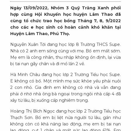
Ngày 13/09/2022, Nhóm 3 Quỹ Trăng Xanh phối
hợp cùng Hội Khuyến học huyện Lâm Thao đã
cùng tổ chức trao học bổng Tháng 7, 8, 9/2022
cho các e học sinh có hoàn cảnh khó khăn tại
Huyện Lâm Thao, Phú Thọ.
Nguyễn Xuân Tới đang học lớp 8 Trường THCS Supe.
Nhà có 2 anh em sống cùng với mẹ. Bố em mất sớm.
Mẹ em là công nhân, thu nhập không ổn định, lại vừa
bị tai nạn gãy chân và đi mổ lần 2 về.
Hà Minh Châu đang học lớp 2 Trường Tiểu học Supe.
E không có bố. Một mình mẹ sức khỏe yếu phải nuôi
2 con nhỏ. Gia đình em không có nhà và vẫn đang
phải ở nhờ nhà ông bà ngoại trong ngôi nhà cấp 4 đã
xây từ lâu, bị xuống cấp nghiêm trọng.
Hoàng Thị Bích Ngọc đang học lớp 2 Trường Tiểu học
Thạch Sơn. Bố em bị liệt nửa người từ lâu, gần như
không còn có khả năng lao động, mẹ em bị tai nạn
lao động, cụt 1 chân và mất sức lao động 61%. Em