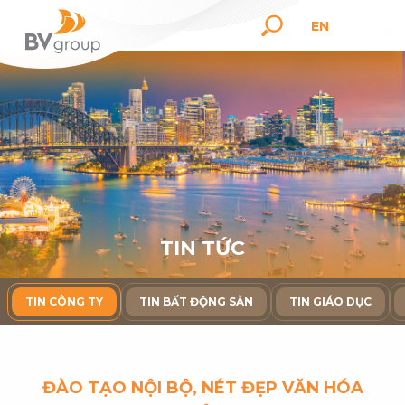
EN
T
I
N
T
Ứ
C
TIN CÔNG TY
TIN BẤT ĐỘNG SẢN
TIN GIÁO DỤC
ĐÀO TẠO NỘI BỘ, NÉT ĐẸP VĂN HÓA