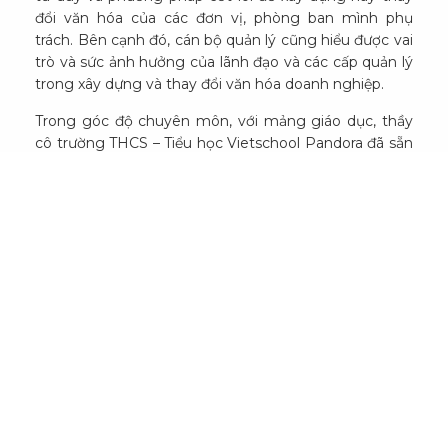
đổi văn hóa của các đơn vị, phòng ban mình phụ
trách. Bên cạnh đó, cán bộ quản lý cũng hiểu được vai
trò và sức ảnh hưởng của lãnh đạo và các cấp quản lý
trong xây dựng và thay đổi văn hóa doanh nghiệp.
Trong góc độ chuyên môn, với mảng giáo dục, thầy
cô trường THCS – Tiểu học Vietschool Pandora đã sẵn
sàng cho một năm học mới 2022 – 2023 thực sự chất
lượng bằng các buổi đào tạo, tập huấn cũng như liên
tục cập nhật chương trình giúp học sinh tiếp cận một
nền giáo dục hiện đại nhất. Nhiều nội dung đào tạo
quan trọng như: xây dựng, chuẩn hóa chương trình
giảng dạy cho năm học 2022-2023; các hoạt động sẽ
triển khai trong năm học mới cũng như những điều
chỉnh trong phương pháp giảng dạy,…năm học 2022-
2023 của thầy và trò Vietschool chắc chắn sẽ gặt hái
nhiều thành công trong sự nghiệp giáo dục.
Bên cạnh đó, nhằm giúp cán bộ nhân viên ngày càng
hoàn thiện bản thân, am hiểu kiến thức tại các lĩnh
vực khác nhau, các khóa đào tạo chuyên đề do các