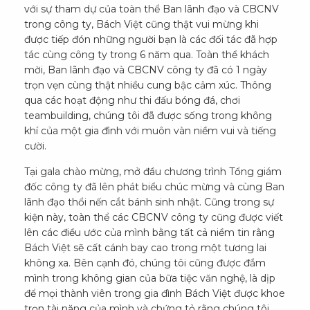
với sự tham dự của toàn thể Ban lãnh đạo và CBCNV
trong công ty, Bách Việt cũng thật vui mừng khi
được tiếp đón những người bạn là các đối tác đã hợp
tác cùng công ty trong 6 năm qua. Toàn thể khách
mời, Ban lãnh đạo và CBCNV công ty đã có 1 ngày
trọn vẹn cùng thật nhiều cung bậc cảm xúc. Thông
qua các hoạt động như thi đấu bóng đá, chơi
teambuilding, chúng tôi đã được sống trong không
khí của một gia đình với muôn vàn niềm vui và tiếng
cười.
Tại gala chào mừng, mở đầu chương trình Tổng giám
đốc công ty đã lên phát biểu chúc mừng và cùng Ban
lãnh đạo thổi nến cắt bánh sinh nhật. Cũng trong sự
kiện này, toàn thể các CBCNV công ty cũng được viết
lên các điều ước của mình bằng tất cả niềm tin rằng
Bách Việt sẽ cất cánh bay cao trong một tương lai
không xa. Bên cạnh đó, chúng tôi cũng được đắm
mình trong không gian của bữa tiệc văn nghệ, là dịp
để mọi thành viên trong gia đình Bách Việt được khoe
trọn tài năng của mình và chứng tỏ rằng chúng tôi