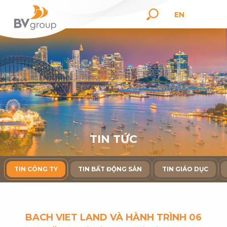
EN
T
I
N
T
Ứ
C
TIN CÔNG TY
TIN BẤT ĐỘNG SẢN
TIN GIÁO DỤC
BACH VIET LAND VÀ HÀNH TRÌNH 06