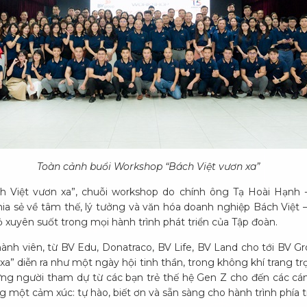
Toàn cảnh buổi Workshop “Bách Việt vươn xa”
h Việt vươn xa”, chuỗi workshop do chính ông Tạ Hoài Hạnh 
hia sẻ về tâm thế, lý tưởng và văn hóa doanh nghiệp Bách Việt –
 đỏ xuyên suốt trong mọi hành trình phát triển của Tập đoàn.
hành viên, từ BV Edu, Donatraco, BV Life, BV Land cho tới BV G
xa” diễn ra như một ngày hội tinh thần, trong không khí trang 
ững người tham dự từ các bạn trẻ thế hệ Gen Z cho đến các cá
 một cảm xúc: tự hào, biết ơn và sẵn sàng cho hành trình phía t