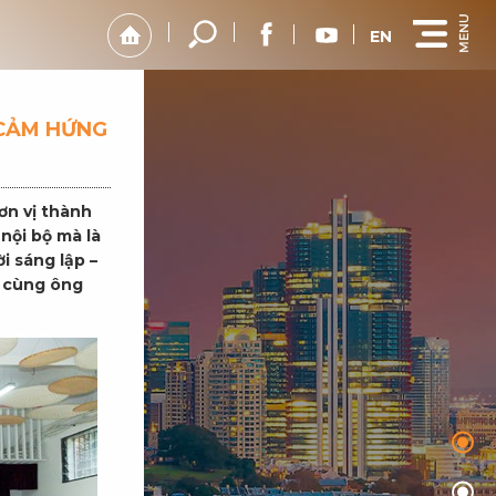
EN
 CẢM HỨNG
ơn vị thành
nội bộ mà là
i sáng lập –
h cùng ông