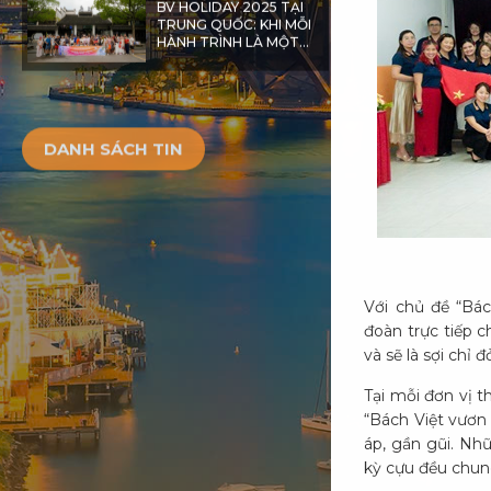
BV HOLIDAY 2025 TẠI
TRUNG QUỐC: KHI MỖI
HÀNH TRÌNH LÀ MỘT
BÀI HỌC PHÁT TRIỂN
CON NGƯỜI
DANH SÁCH TIN
Với chủ đề “Bác
đoàn trực tiếp c
và sẽ là sợi chỉ
Tại mỗi đơn vị t
“Bách Việt vươn 
áp, gần gũi. Nh
kỳ cựu đều chung