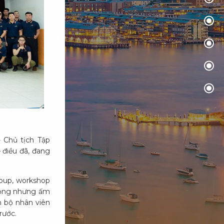
- Chủ tịch Tập
 điều đã, đang
roup, workshop
trọng nhưng ấm
n bộ nhân viên
rước.