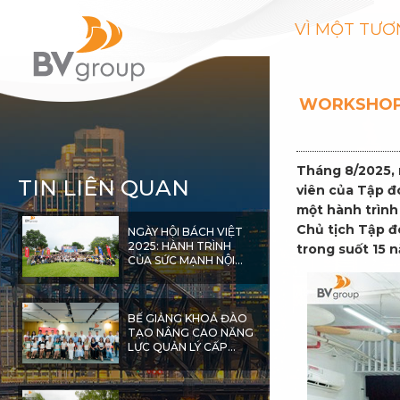
VÌ MỘT TƯƠ
WORKSHOP 
Tháng 8/2025, 
TIN LIÊN QUAN
viên của Tập đ
một hành trình 
Chủ tịch Tập đ
NGÀY HỘI BÁCH VIỆT
2025: HÀNH TRÌNH
trong suốt 15 
CỦA SỨC MẠNH NỘI
SINH VÀ KHÁT VỌNG
VƯƠN XA
BẾ GIẢNG KHOÁ ĐÀO
TẠO NÂNG CAO NĂNG
LỰC QUẢN LÝ CẤP
TRUNG