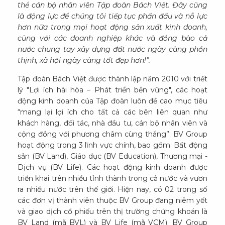
thể cán bộ nhân viên Tập đoàn Bách Việt. Đây cũng
là động lực để chúng tôi tiếp tục phấn đấu và nỗ lực
hơn nữa trong mọi hoạt động sản xuất kinh doanh,
cùng với các doanh nghiệp khác và đồng bào cả
nước chung tay xây dựng đất nước ngày càng phồn
thịnh, xã hội ngày càng tốt đẹp hơn!”.
Tập đoàn Bách Việt được thành lập năm 2010 với triết
lý "Lợi ích hài hòa – Phát triển bền vững", các hoạt
động kinh doanh của Tập đoàn luôn đề cao mục tiêu
“mang lại lợi ích cho tất cả các bên liên quan như
khách hàng, đối tác, nhà đầu tư, cán bộ nhân viên và
cộng đồng với phương châm cùng thắng”. BV Group
hoạt động trong 3 lĩnh vực chính, bao gồm: Bất động
sản (BV Land), Giáo dục (BV Education), Thương mại -
Dịch vụ (BV Life). Các hoạt động kinh doanh được
triển khai trên nhiều tỉnh thành trong cả nước và vươn
ra nhiều nước trên thế giới. Hiện nay, có 02 trong số
các đơn vị thành viên thuộc BV Group đang niêm yết
và giao dịch cổ phiếu trên thị trường chứng khoán là
BV Land (mã BVL) và BV Life (mã VCM). BV Group