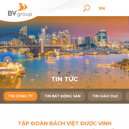
EN
T
I
N
T
Ứ
C
TIN CÔNG TY
TIN BẤT ĐỘNG SẢN
TIN GIÁO DỤC
TẬP ĐOÀN BÁCH VIỆT ĐƯỢC VINH