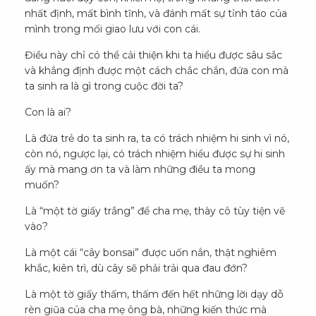
nhất định, mất bình tĩnh, và đánh mất sự tỉnh táo của
mình trong mối giao lưu với con cái.
Điều này chỉ có thể cải thiện khi ta hiểu được sâu sắc
và khẳng định được một cách chắc chắn, đứa con mà
ta sinh ra là gì trong cuộc đời ta?
Con là ai?
Là đứa trẻ do ta sinh ra, ta có trách nhiệm hi sinh vì nó,
còn nó, ngược lại, có trách nhiệm hiểu được sự hi sinh
ấy mà mang ơn ta và làm những điều ta mong
muốn?
Là “một tờ giấy trắng” để cha mẹ, thày cô tùy tiện vẽ
vào?
Là một cái “cây bonsai” được uốn nắn, thật nghiêm
khắc, kiên trì, dù cây sẽ phải trải qua đau đớn?
Là một tờ giấy thấm, thấm đến hết những lời dạy dỗ
rèn giũa của cha mẹ ông bà, những kiến thức mà