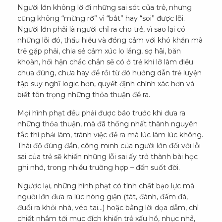
Người lớn không lờ đi những sai sót của trẻ, nhưng
cũng không “mừng rỡ” vì “bắt” hay “soi” được lỗi.
Người lớn phải là người chỉ ra cho trẻ, vì sao lại có
những lỗi đó, thấu hiểu và đồng cảm với khó khăn mà
trẻ gặp phải, chia sẻ cảm xúc lo lắng, sợ hãi, băn
khoăn, hối hận chắc chắn sẽ có ở trẻ khi lỡ làm điều
chưa đúng, chưa hay để rồi từ đó hướng dẫn trẻ luyện
tập suy nghĩ logic hơn, quyết định chính xác hơn và
biết tôn trọng những thỏa thuận đề ra.
Mọi hình phạt đều phải được báo trước khi đưa ra
những thỏa thuận, mà đã thống nhất thành nguyên
tắc thì phải làm, tránh việc đề ra mà lúc làm lúc không.
Thái độ đúng đắn, công minh của người lớn đối với lỗi
sai của trẻ sẽ khiến những lỗi sai ấy trở thành bài học
ghi nhớ, trong nhiều trường hợp – đến suốt đời.
Ngược lại, những hình phạt có tính chất bạo lực mà
người lớn đưa ra lúc nóng giận (tát, đánh, đấm đá,
đuổi ra khỏi nhà, véo tai…) hoặc bằng lời dọa dẫm, chì
chiết nhắm tới mục đích khiến trẻ xấu hổ, nhục nhã,