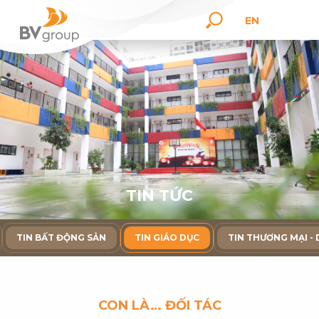
EN
T
I
N
T
Ứ
C
TIN BẤT ĐỘNG SẢN
TIN GIÁO DỤC
TIN THƯƠNG MẠI - 
CON LÀ… ĐỐI TÁC