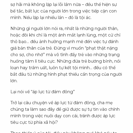
sợ hãi mà không lặp lại lỗi lầm nữa – đều thể hiện sự
bế tắc, bất lực của người lớn trong việc tiếp cận con
mình. Nếu lặp lại nhiều lần – đó là tội ác.
Những gì người lớn nói ra, nhất là những người thân,
hoặc đôi khi chỉ là một ánh mắt lạnh lùng, một cử chỉ
thô bạo… đều ảnh hưởng mạnh mẽ đến việc tự đánh
giá bản thân của trẻ. Đừng vì muốn “phạt thật nặng
cho sợ, cho nhớ” mà vô tình đẩy trẻ vào những trạng
huống tâm lí tiêu cực. Những đứa trẻ bướng bỉnh, nổi
loạn hay trầm uất, luôn tự kết tội mình… đều có thể
bắt đầu từ những hình phạt thiếu cẩn trọng của người
lớn.
Lại nói về “áp lực từ đám đông”
Trở lại câu chuyện về áp lực từ đám đông, cha mẹ
chúng ta làm sao đây để giữ được sự tự tin vào chính
mình trong việc nuôi dạy con cái, tránh được áp lực
tiêu cực từ phía xã hội?