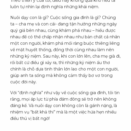
Theo thiển ý của tôi, điều này không quá khó nếu ta
luôn tự nhìn lại định nghĩa những khái niệm.
Nuôi dạy con là gì? Cuộc sống gia đình là gì? Chúng
ta – cha mẹ và con cái- đang tận hưởng những ngày
quý giá bên nhau, cùng khám phá nhau – hiểu được
nhau để có thể chấp nhận nhau như bản chất cá nhân
một con người, khám phá mối ràng buộc thiêng liêng
về mặt huyết thống, đồng thời cùng nhau làm nên
những kỷ niệm. Sau này, khi con lớn lên, cha mẹ già đi,
rồi bất cứ điều gì xảy ra, thì những kỷ niệm ấu thơ
chính là chỗ dựa tinh thần lớn lao cho một con người,
giúp anh ta sống mà không cảm thấy bơ vơ trong
cuộc đời này.
Với “định nghĩa” như vậy về cuộc sống gia đình, tôi tin
rằng, mọi áp lực từ phía đám đông sẽ trở nên không
đáng kể. Và nuôi dạy con không còn là gánh nặng, là
nhiệm vụ “bất khả thi” mà là một việc hứa hẹn nhiều
điều thú vị bất ngờ!