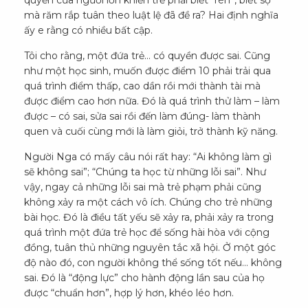
quyền của người lớn khiến trẻ phải biết “rén”, biết sợ
mà răm rắp tuân theo luật lệ đã đề ra? Hai định nghĩa
ấy e rằng có nhiều bất cập.
Tôi cho rằng, một đứa trẻ… có quyền được sai. Cũng
như một học sinh, muốn được điểm 10 phải trải qua
quá trình điểm thấp, cao dần rồi mới thành tài mà
được điểm cao hơn nữa. Đó là quá trình thử làm – làm
được – có sai, sửa sai rồi đến làm đúng- làm thành
quen và cuối cùng mới là làm giỏi, trở thành kỹ năng.
Người Nga có mấy câu nói rất hay: “Ai không làm gì
sẽ không sai”; “Chúng ta học từ những lỗi sai”. Như
vậy, ngay cả những lỗi sai mà trẻ phạm phải cũng
không xảy ra một cách vô ích. Chúng cho trẻ những
bài học. Đó là điều tất yếu sẽ xảy ra, phải xảy ra trong
quá trình một đứa trẻ học để sống hài hòa với cộng
đồng, tuân thủ những nguyên tắc xã hội. Ở một góc
độ nào đó, con người không thể sống tốt nếu… không
sai. Đó là “động lực” cho hành động lần sau của họ
được “chuẩn hơn”, hợp lý hơn, khéo léo hơn.