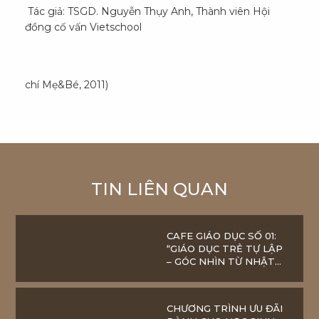
Tác giả: TSGD. Nguyễn Thụy Anh, Thành viên Hội
đồng cố vấn Vietschool
(
chí Mẹ&Bé, 2011)
TIN LIÊN QUAN
CAFE GIÁO DỤC SỐ 01:
“GIÁO DỤC TRẺ TỰ LẬP
– GÓC NHÌN TỪ NHẬT
BẢN”
CHƯƠNG TRÌNH ƯU ĐÃI