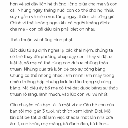
hơn về sợi dây liên hệ thiêng liêng giữa cha mẹ và con
cái. Những ngày tháng nuôi con có thể cho họ nhiều
suy ngẫm và niềm vui, từng ngày, thậm chí từng giờ.
Chính vì thế, không ngoa khi có người khẳng định:
cha mẹ – con cái đều cần phải biết ơn nhau.
Thỏa thuận và những hình phạt
Bắt đầu từ sự định nghĩa lại các khái niệm, chúng ta
có thể thay đổi phương pháp dạy con. Thay vì đặt ra
luật lệ, bố mẹ có thể cùng con đưa ra những thỏa
thuận. Những đứa trẻ luôn đề cao sự công bằng.
Chúng có thể nhõng nhẽo, làm mình làm mẩy trong
nhiều trường hợp nhưng lại luôn tôn trọng sự công
bằng. Mà điều ấy bố mẹ có thể đạt được bằng sự thỏa
thuận rõ ràng, rành mạch, vào lúc con vui vẻ nhất.
Câu chuyện của bạn tôi là một ví dụ: Cậu bé con của
bạn tôi mới gần 3 tuổi, rất thích xem kênh Bibi. Mỗi
lần bắt bé tắt đi để làm việc khác là một lần nhà cửa
ầm ĩ, con khóc, mẹ mắng, bố đánh đòn, bà bênh…