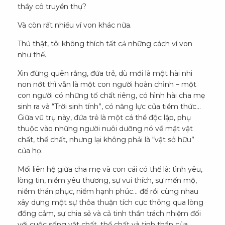
thầy cô truyền thụ?
Và còn rất nhiều ví von khác nữa.
Thú thật, tôi không thích tất cả những cách ví von
như thế.
Xin đừng quên rằng, đứa trẻ, dù mới là một hài nhi
non nớt thì vẫn là một con người hoàn chỉnh – một
con người có những tố chất riêng, có hình hài cha mẹ
sinh ra và “Trời sinh tính”, có năng lực của tiềm thức…
Giữa vũ trụ này, đứa trẻ là một cá thể độc lập, phụ
thuộc vào những người nuôi dưỡng nó về mặt vật
chất, thể chất, nhưng lại không phải là “vật sở hữu”
của họ.
Mối liên hệ giữa cha mẹ và con cái có thể là: tình yêu,
lòng tin, niềm yêu thương, sự vui thích, sự mến mộ,
niềm thán phục, niềm hạnh phúc… để rồi cùng nhau
xây dựng một sự thỏa thuận tích cực thông qua lòng
đồng cảm, sự chia sẻ và cả tinh thần trách nhiệm đối
với cuộc sống vật chất, thể chất và tinh thần của