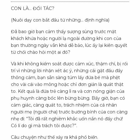
CON LÀ… ĐỐI TÁC?
(Nuôi dạy con bắt đầu từ những… định nghĩa)
Đã bao giờ bạn cảm thấy sượng sùng trước mặt
khách khứa hoặc người lạ ngoài đường khi con của
bạn thường ngày vẫn khá dễ bảo, lúc ấy lại kiên quyết
từ chối chào hỏi một ai đó?
Và khi không kiểm soát được cảm xúc, thậm chí, bị rối
trí vì những lời nhận xét ác ý, những cái gật đầu đầy
thông cảm, bạn sẵn sàng túm lấy đứa bé mà phệt
cho vài cái vào mông hoặc chỉ đơn giản là quát thật
to. Kết quả là đứa trẻ càng lì ra và cơn nóng giận của
phụ huynh càng bốc lên bừng bừng. Bấy giờ, bạn có
cảm giác, càng quát to, trách nhiệm của cá nhân
người mẹ (người cha) trước bướng bỉnh của con càng
nhẹ đi: “Tôi đã rất nghiêm khắc uốn nắn nó đấy chứ!
Có lí do gì mà trách tôi được?”.
Câu chuyện như thế xảy ra khá phổ biến.