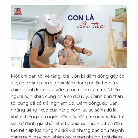
Một chị bạn tôi kể rằng, chị luôn bị đám đông gây áp
lực, chị mắng con vì ngại đám đông nhiều hơn là vì
chính mình khó chịu với sự mè nheo của trẻ. Nhiều
người bạn khác cũng chia sẻ điều ấy. Chính bản thân
tôi cũng đã có trải nghiệm đó. Đám đông, dư luận,
những tiếng ì xèo của hàng xóm, sự so sánh dù là
khập khiễng của người đời giữa đứa trẻ nọ với đứa trẻ
kia, sự đánh giá khắt khe từ phía xã hội… – tất cả đều
tạo nên áp lực nặng nề đối với những bậc phụ huynh
đang nuôi dạy con, khiến họ, trong những thời điểm