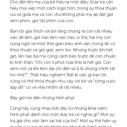
Cho đến khi mẹ của bé hiểu ra một điều: Đứa trẻ cần
hiểu mọi việc một cách logic hơn, trong sự thỏa thuận
vui vẻ giữa mẹ và con chứ không phải mẹ áp đặt giờ
xem phim, giờ tắt phim của con.
Bạn tôi giải thích với bé rằng chúng ta còn rất nhiều
việc để làm, giờ nào làm việc nào, vì thế, hai mẹ con
cùng ngồi vẽ một thời gian biểu xinh xắn, trong đó có
thoả thuận về giờ giấc xem tivi. Nhưng trước khi hết
giờ, lần nào bà mẹ cũng cảnh báo trước để con chuẩn
bị tinh thần: “Chỉ còn 5 phút nữa thôi là hết giờ. Con
xem nốt và khi kim dài chỉ đến số 6 là chúng mình tắt
tivi nhé?”. Thật hiệu nghiệm! Bất kì việc gì bạn tôi
cũng có thể thỏa thuận như vậy với bé và “công cuộc
dạy dỗ” có vẻ nhẹ nhõm đi rất nhiều.
Bây giờ nói đến những hình phạt
Cũng hãy cùng nhau bắt đầu từ những khái niệm.
Hình phạt dành cho một đứa trẻ có nghĩa gì? Một sự
trả giá cho việc làm sai trái của trẻ? Một sự thể hiện uy