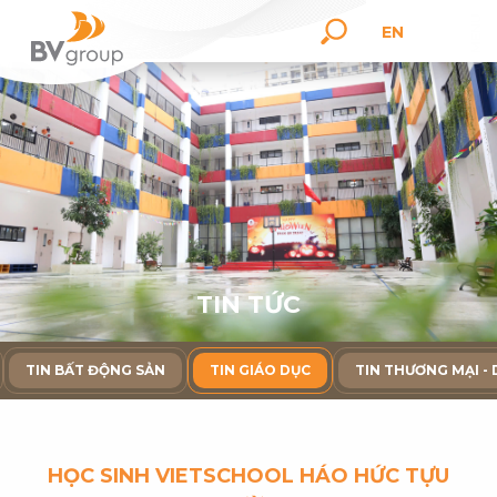
EN
T
I
N
T
Ứ
C
TIN BẤT ĐỘNG SẢN
TIN GIÁO DỤC
TIN THƯƠNG MẠI - 
HỌC SINH VIETSCHOOL HÁO HỨC TỰU