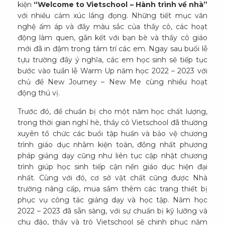
kiện
“Welcome to Vietschool – Hành trình về nhà”
với nhiều cảm xúc lắng đọng. Những tiết mục văn
nghệ ấm áp và đầy màu sắc của thầy cô, các hoạt
động làm quen, gắn kết với bạn bè và thầy cô giáo
mới đã in đậm trong tâm trí các em. Ngay sau buổi lễ
tựu trường đầy ý nghĩa, các em học sinh sẽ tiếp tục
bước vào tuần lễ Warm Up năm học 2022 – 2023 với
chủ đề New Journey – New Me cùng nhiều hoạt
động thú vị.
Trước đó, để chuẩn bị cho một năm học chất lượng,
trong thời gian nghỉ hè, thầy cô Vietschool đã thường
xuyên tổ chức các buổi tập huấn và bảo vệ chương
trình giáo dục nhằm kiện toàn, đồng nhất phương
pháp giảng dạy cũng như liên tục cập nhật chương
trình giúp học sinh tiếp cận nền giáo dục hiện đại
nhất. Cùng với đó, cơ sở vật chất cũng được Nhà
trường nâng cấp, mua sắm thêm các trang thiết bị
phục vụ công tác giảng dạy và học tập. Năm học
2022 – 2023 đã sẵn sàng, với sự chuẩn bị kỹ lưỡng và
chu đáo, thầy và trò Vietschool sẽ chinh phục năm