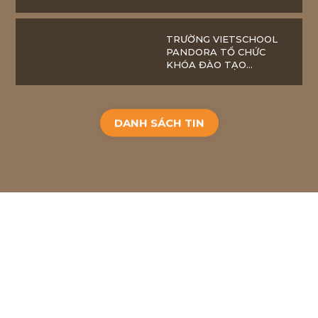
ĐỔI MỚI - HOÀN THIỆN
VÀ SẴN SÀNG BỨT PHÁ
TRƯỜNG VIETSCHOOL
PANDORA TỔ CHỨC
KHÓA ĐÀO TẠO
CHUYÊN ĐỀ “GIÁO DỤC
CẢM XÚC XÃ HỘI”
DANH SÁCH TIN