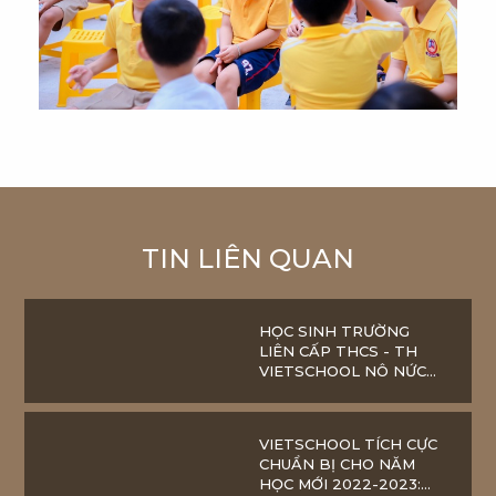
TIN LIÊN QUAN
HỌC SINH TRƯỜNG
LIÊN CẤP THCS - TH
VIETSCHOOL NÔ NỨC
THAM DỰ LỄ KHAI
GIẢNG NĂM HỌC 2022 –
2023
VIETSCHOOL TÍCH CỰC
CHUẨN BỊ CHO NĂM
HỌC MỚI 2022-2023: