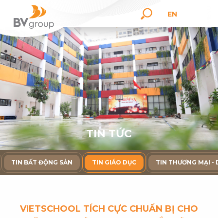
EN
T
I
N
T
Ứ
C
TIN BẤT ĐỘNG SẢN
TIN GIÁO DỤC
TIN THƯƠNG MẠI - 
VIETSCHOOL TÍCH CỰC CHUẨN BỊ CHO