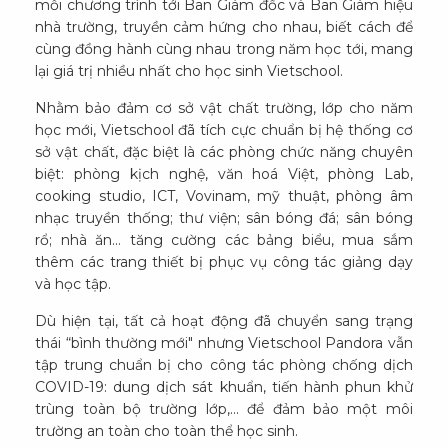
mỗi chương trình tới Ban Giám đốc và Ban Giám hiệu
nhà trường, truyền cảm hứng cho nhau, biết cách để
cùng đồng hành cùng nhau trong năm học tới, mang
lại giá trị nhiều nhất cho học sinh Vietschool.
Nhằm bảo đảm cơ sở vật chất trường, lớp cho năm
học mới, Vietschool đã tích cực chuẩn bị hệ thống cơ
sở vật chất, đặc biệt là các phòng chức năng chuyên
biệt: phòng kịch nghệ, văn hoá Việt, phòng Lab,
cooking studio, ICT, Vovinam, mỹ thuật, phòng âm
nhạc truyền thống; thư viện; sân bóng đá; sân bóng
rổ; nhà ăn… tăng cường các bảng biểu, mua sắm
thêm các trang thiết bị phục vụ công tác giảng dạy
và học tập.
Dù hiện tại, tất cả hoạt động đã chuyển sang trạng
thái “bình thường mới" nhưng Vietschool Pandora vẫn
tập trung chuẩn bị cho công tác phòng chống dịch
COVID-19: dung dịch sát khuẩn, tiến hành phun khử
trùng toàn bộ trường lớp,... để đảm bảo một môi
trường an toàn cho toàn thể học sinh.