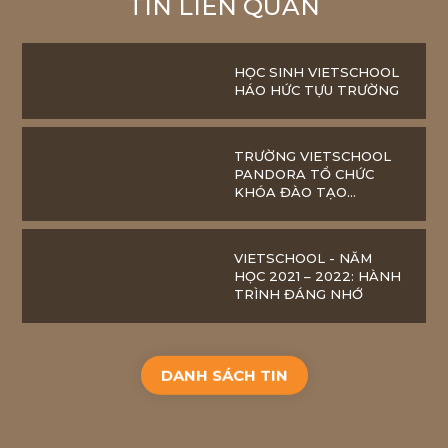
TIN LIÊN QUAN
HỌC SINH VIETSCHOOL
HÁO HỨC TỰU TRƯỜNG
TRƯỜNG VIETSCHOOL
PANDORA TỔ CHỨC
KHÓA ĐÀO TẠO
CHUYÊN ĐỀ “GIÁO DỤC
CẢM XÚC XÃ HỘI”
VIETSCHOOL - NĂM
HỌC 2021 – 2022: HÀNH
TRÌNH ĐÁNG NHỚ
DANH SÁCH TIN