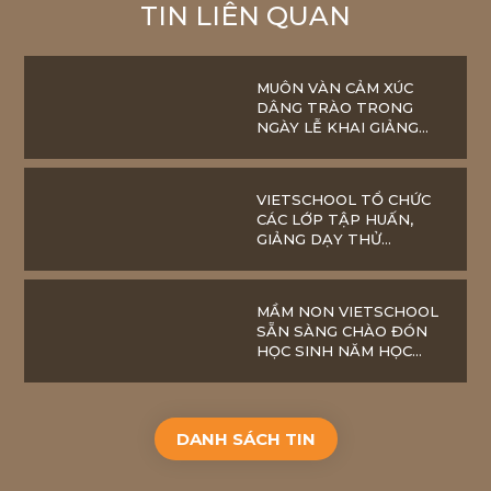
TIN LIÊN QUAN
MUÔN VÀN CẢM XÚC
DÂNG TRÀO TRONG
NGÀY LỄ KHAI GIẢNG
ĐẶC BIỆT NĂM HỌC
2020 – 2021 TẠI
VIETSCHOOL
VIETSCHOOL TỔ CHỨC
CÁC LỚP TẬP HUẤN,
GIẢNG DẠY THỬ
NGHIỆM CHO GIÁO VIÊN,
SẴN SÀNG CHÀO ĐÓN
NĂM HỌC MỚI
MẦM NON VIETSCHOOL
SẴN SÀNG CHÀO ĐÓN
HỌC SINH NĂM HỌC
2020-2021
DANH SÁCH TIN