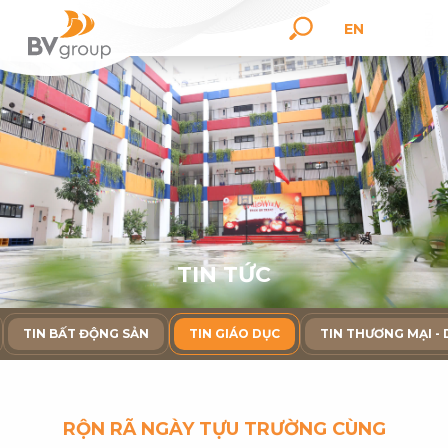
EN
T
I
N
T
Ứ
C
TIN BẤT ĐỘNG SẢN
TIN GIÁO DỤC
TIN THƯƠNG MẠI - 
RỘN RÃ NGÀY TỰU TRƯỜNG CÙNG