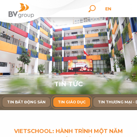
EN
T
I
N
T
Ứ
C
TIN BẤT ĐỘNG SẢN
TIN GIÁO DỤC
TIN THƯƠNG MẠI - 
VIETSCHOOL: HÀNH TRÌNH MỘT NĂM