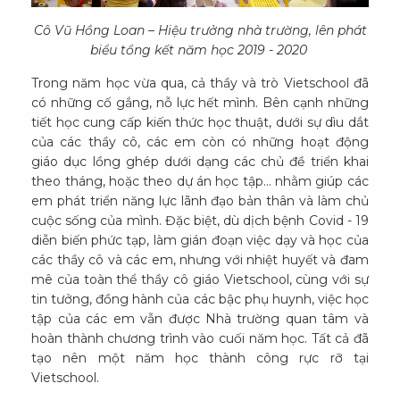
Cô Vũ Hồng Loan – Hiệu trưởng nhà trường, lên phát
biểu tổng kết năm học 2019 - 2020
Trong năm học vừa qua, cả thầy và trò Vietschool đã
có những cố gắng, nỗ lực hết mình. Bên cạnh những
tiết học cung cấp kiến thức học thuật, dưới sự dìu dắt
của các thầy cô, các em còn có những hoạt động
giáo dục lồng ghép dưới dạng các chủ đề triển khai
theo tháng, hoặc theo dự án học tập… nhằm giúp các
em phát triển năng lực lãnh đạo bản thân và làm chủ
cuộc sống của mình. Đặc biệt, dù dịch bệnh Covid - 19
diễn biến phức tạp, làm gián đoạn việc dạy và học của
các thầy cô và các em, nhưng với nhiệt huyết và đam
mê của toàn thể thầy cô giáo Vietschool, cùng với sự
tin tưởng, đồng hành của các bậc phụ huynh, việc học
tập của các em vẫn được Nhà trường quan tâm và
hoàn thành chương trình vào cuối năm học. Tất cả đã
tạo nên một năm học thành công rực rỡ tại
Vietschool.