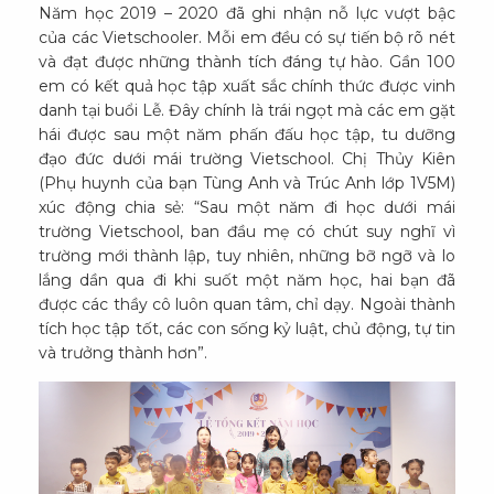
Năm học 2019 – 2020 đã ghi nhận nỗ lực vượt bậc
của các Vietschooler. Mỗi em đều có sự tiến bộ rõ nét
và đạt được những thành tích đáng tự hào. Gần 100
em có kết quả học tập xuất sắc chính thức được vinh
danh tại buổi Lễ. Đây chính là trái ngọt mà các em gặt
hái được sau một năm phấn đấu học tập, tu dưỡng
đạo đức dưới mái trường Vietschool. Chị Thủy Kiên
(Phụ huynh của bạn Tùng Anh và Trúc Anh lớp 1V5M)
xúc động chia sẻ: “Sau một năm đi học dưới mái
trường Vietschool, ban đầu mẹ có chút suy nghĩ vì
trường mới thành lập, tuy nhiên, những bỡ ngỡ và lo
lắng dần qua đi khi suốt một năm học, hai bạn đã
được các thầy cô luôn quan tâm, chỉ dạy. Ngoài thành
tích học tập tốt, các con sống kỷ luật, chủ động, tự tin
và trưởng thành hơn”.