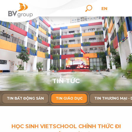
EN
T
I
N
T
Ứ
C
TIN BẤT ĐỘNG SẢN
TIN GIÁO DỤC
TIN THƯƠNG MẠI - 
HỌC SINH VIETSCHOOL CHÍNH THỨC ĐI