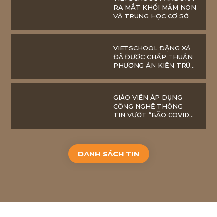
RA MẮT KHỐI MẦM NON
VÀ TRUNG HỌC CƠ SỞ
VIETSCHOOL ĐẶNG XÁ
ĐÃ ĐƯỢC CHẤP THUẬN
PHƯƠNG ÁN KIẾN TRÚC
SƠ BỘ
GIÁO VIÊN ÁP DỤNG
CÔNG NGHỆ THÔNG
TIN VƯỢT “BÃO COVID-
19”
DANH SÁCH TIN