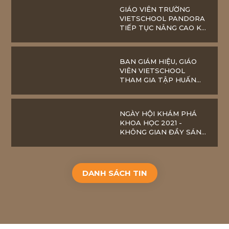
GIÁO VIÊN TRƯỜNG
VIETSCHOOL PANDORA
TIẾP TỤC NÂNG CAO KĨ
NĂNG ỨNG DỤNG CNTT
TRONG DẠY HỌC
ONLINE
BAN GIÁM HIỆU, GIÁO
VIÊN VIETSCHOOL
THAM GIA TẬP HUẤN
SGK LỚP 2 MỚI
NGÀY HỘI KHÁM PHÁ
KHOA HỌC 2021 -
KHÔNG GIAN ĐẦY SÁNG
TẠO DÀNH CHO
VIETSCHOOLERS
DANH SÁCH TIN