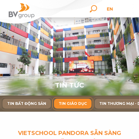
EN
T
I
N
T
Ứ
C
TIN BẤT ĐỘNG SẢN
TIN GIÁO DỤC
TIN THƯƠNG MẠI - 
VIETSCHOOL PANDORA SẴN SÀNG