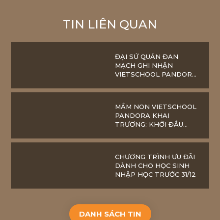
TIN LIÊN QUAN
ĐẠI SỨ QUÁN ĐAN
MẠCH GHI NHẬN
VIETSCHOOL PANDORA
VÌ NHỮNG ĐÓNG GÓP
CHO GIÁO DỤC STEM
MẦM NON VIETSCHOOL
PANDORA KHAI
TRƯƠNG: KHỞI ĐẦU
HÀNH TRÌNH HỌC TẬP
HẠNH PHÚC CỦA TRẺ
CHƯƠNG TRÌNH ƯU ĐÃI
DÀNH CHO HỌC SINH
NHẬP HỌC TRƯỚC 31/12
DANH SÁCH TIN