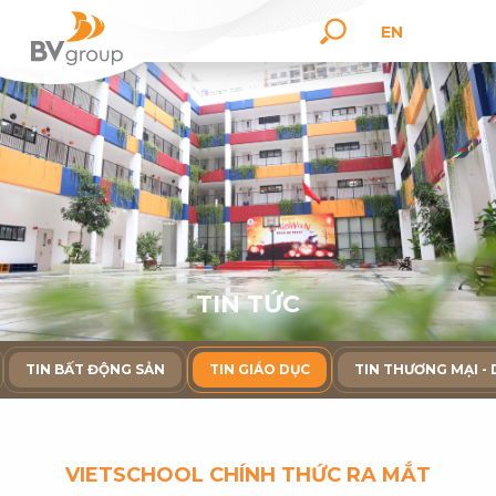
EN
T
I
N
T
Ứ
C
TIN BẤT ĐỘNG SẢN
TIN GIÁO DỤC
TIN THƯƠNG MẠI - 
VIETSCHOOL CHÍNH THỨC RA MẮT