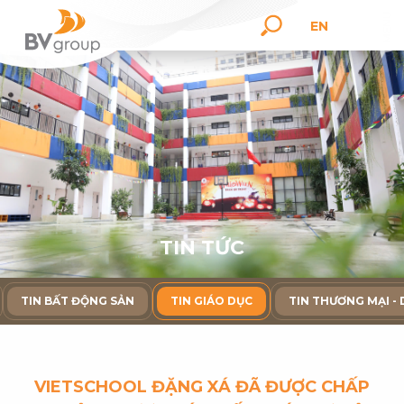
EN
T
I
N
T
Ứ
C
TIN BẤT ĐỘNG SẢN
TIN GIÁO DỤC
TIN THƯƠNG MẠI - 
VIETSCHOOL ĐẶNG XÁ ĐÃ ĐƯỢC CHẤP