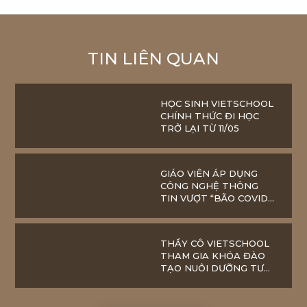
TIN LIÊN QUAN
HỌC SINH VIETSCHOOL
CHÍNH THỨC ĐI HỌC
TRỞ LẠI TỪ 11/05
GIÁO VIÊN ÁP DỤNG
CÔNG NGHỆ THÔNG
TIN VƯỢT “BÃO COVID-
19”
THẦY CÔ VIETSCHOOL
THAM GIA KHÓA ĐÀO
TẠO NUÔI DƯỠNG TƯ
DUY PHÁT TRIỂN